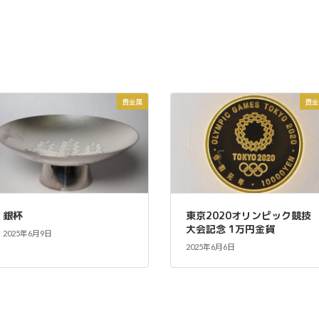
定を行います。銀製のアクセサリーやカトラリ
さ
ー、銀杯、銀製の装飾品など、幅広いシルバー製
ム
品が買取対象です。
エ
店
当
に
貴金属
貴金
銀杯
東京2020オリンピック競技
大会記念 1万円金貨
2025年6月9日
2025年6月6日