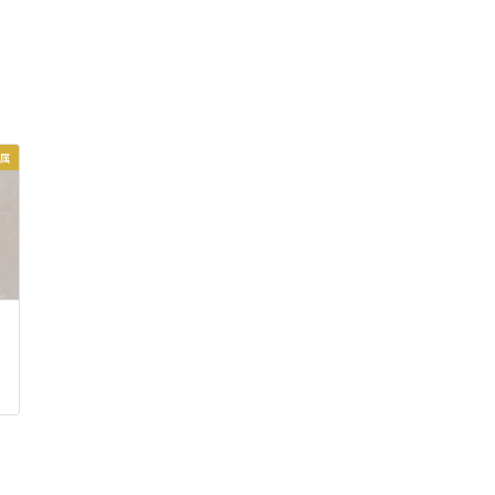
と耐久性が特長です。使わなくなったパラジウ
製品や、整理中に見つかったパラジウム製ジュ
リーがございましたら、ぜひメイク・ワン青葉
へお持ちください。
店では、お客様の大切なパラジウム製品を丁寧
査定し、その価値を最大限に評価いたします。
属