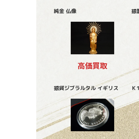
純金 仏像
銀
高価買取
銀貨ジブラルタル イギリス
Ｋ