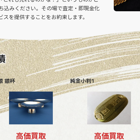
ち込みください。その場で査定・即現金化
ビスを提供することをお約束します。
績
銀 銀杯
純金小判1
高価買取
高価買取