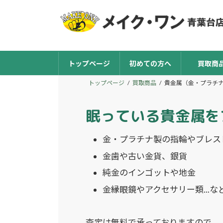
コ
ナ
ン
ビ
テ
ゲ
ン
ー
ツ
シ
トップページ
初めての方へ
買取商
へ
ョ
ス
ン
トップページ
買取商品
貴金属（金・プラチ
キ
に
ッ
移
眠っている貴金属を
プ
動
金・プラチナ製の指輪やブレス
金歯や古い金貨、銀貨
純金のインゴットや地金
金縁眼鏡やアクセサリー類...な
査定は無料で承っておりますので、