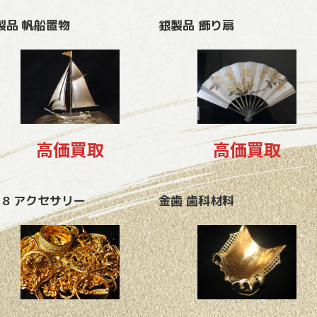
製品 帆船置物
銀製品 飾り扇
高価買取
高価買取
18 アクセサリー
金歯 歯科材料