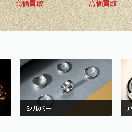
高価買取
高価買取
シルバー
を
シルバー製品の買取なら、経験豊富なスタッフが
パ
在籍するメイク・ワン青葉店にお任せください！
注
な
純度や重量、デザイン性に応じて、適正価格で査
ア