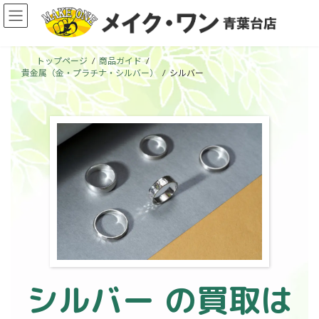
コ
ナ
ン
ビ
テ
ゲ
ン
ー
トップページ
商品ガイド
ツ
シ
貴金属（金・プラチナ・シルバー）
シルバー
へ
ョ
ス
ン
キ
に
ッ
移
ア
プ
動
イ
コ
ン
リ
ン
ク
シルバー
の買取は