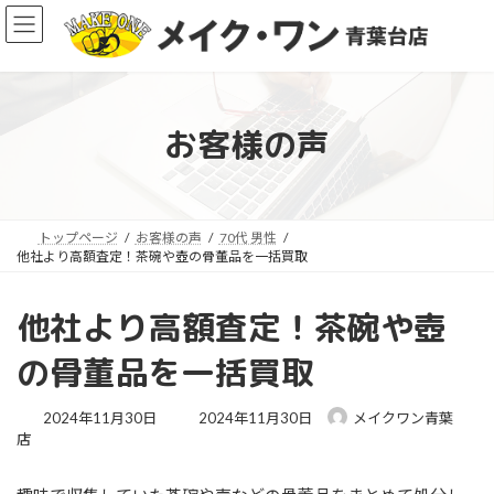
コ
ナ
ン
ビ
テ
ゲ
ン
ー
ツ
シ
へ
ョ
お客様の声
ス
ン
キ
に
ッ
移
ア
プ
動
イ
コ
トップページ
お客様の声
70代 男性
ン
他社より高額査定！茶碗や壺の骨董品を一括買取
リ
ン
ク
他社より高額査定！茶碗や壺
の骨董品を一括買取
最
2024年11月30日
2024年11月30日
メイクワン青葉
終
店
更
新