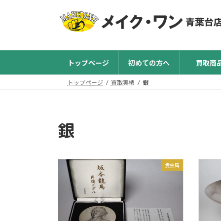
コ
ナ
ン
ビ
テ
ゲ
ン
ー
ツ
シ
トップページ
初めての方へ
買取商
へ
ョ
ス
ン
トップページ
買取実績
銀
キ
に
ッ
移
プ
動
銀
貴金属