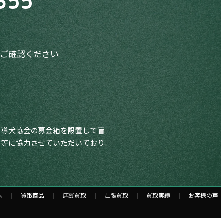
355
てご確認ください
盲導犬協会の募金箱を設置して盲
成等に協力させていただいており
へ
買取商品
店頭買取
出張買取
買取実績
お客様の声