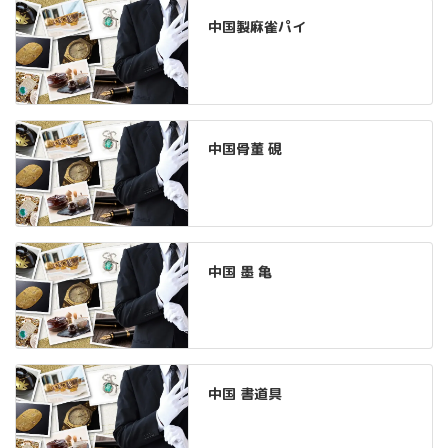
中国製麻雀パイ
中国骨董 硯
中国 墨 亀
中国 書道具