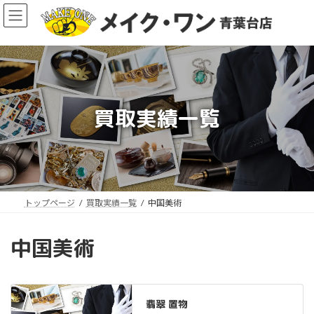
コ
ナ
ン
ビ
テ
ゲ
ン
ー
ツ
シ
へ
ョ
ス
ン
買取実績一覧
キ
に
ッ
移
ア
プ
動
イ
コ
ン
リ
ン
ク
トップページ
買取実績一覧
中国美術
中国美術
翡翠 置物