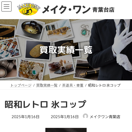
コ
ナ
ン
ビ
テ
ゲ
ン
ー
ツ
シ
へ
ョ
ス
ン
買取実績一覧
キ
に
ッ
移
ア
プ
動
イ
コ
ン
リ
ン
ク
トップページ
買取実績一覧
茶道具・骨董
昭和レトロ 氷コップ
昭和レトロ 氷コップ
最
2025年1月16日
2025年1月16日
メイクワン青葉店
終
更