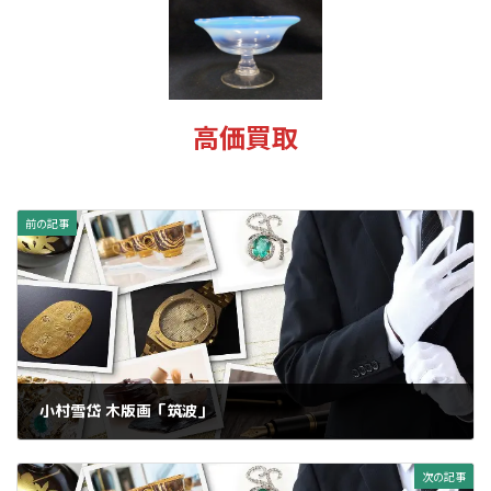
新
日
時
:
高価買取
前の記事
小村雪岱 木版画「筑波」
2025年1月16日
次の記事