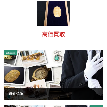
新
日
時
:
高価買取
前の記事
純金 仏像
2025年1月16日