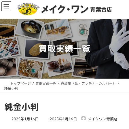
コ
ナ
ン
ビ
テ
ゲ
ン
ー
ツ
シ
へ
ョ
ス
ン
買取実績一覧
キ
に
ッ
移
ア
プ
動
イ
コ
ン
リ
ン
ク
トップページ
買取実績一覧
貴金属（金・プラチナ・シルバー）
純金小判
純金小判
最
2025年1月16日
2025年1月16日
メイクワン青葉店
終
更