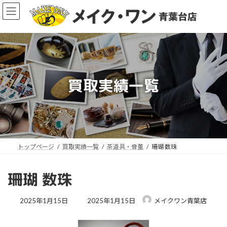
コ
ナ
ン
ビ
テ
ゲ
ン
ー
ツ
シ
へ
ョ
ス
ン
買取実績一覧
キ
に
ッ
移
ア
プ
動
イ
コ
ン
リ
ン
ク
トップページ
買取実績一覧
茶道具・骨董
珊瑚 数珠
珊瑚 数珠
最
2025年1月15日
2025年1月15日
メイクワン青葉店
終
更