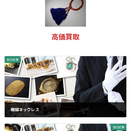
新
日
時
:
高価買取
前の記事
珊瑚ネックレス
2025年1月15日
次の記事