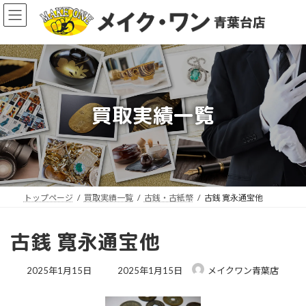
コ
ナ
ン
ビ
テ
ゲ
ン
ー
ツ
シ
へ
ョ
ス
ン
買取実績一覧
キ
に
ッ
移
ア
プ
動
イ
コ
ン
リ
ン
ク
トップページ
買取実績一覧
古銭・古紙幣
古銭 寛永通宝他
古銭 寛永通宝他
最
2025年1月15日
2025年1月15日
メイクワン青葉店
終
更