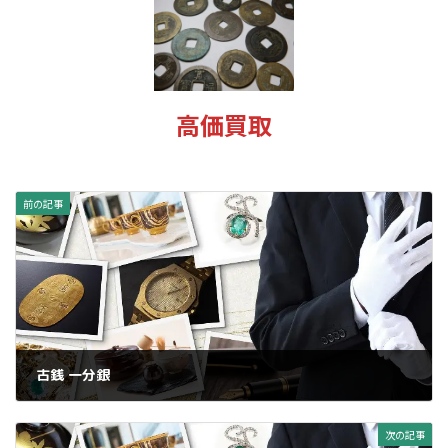
新
日
時
:
高価買取
前の記事
古銭 一分銀
2025年1月15日
次の記事