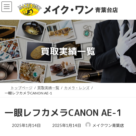
コ
ナ
ン
ビ
テ
ゲ
ン
ー
ツ
シ
へ
ョ
ス
ン
買取実績一覧
キ
に
ッ
移
ア
プ
動
イ
コ
ン
リ
ン
ク
トップページ
買取実績一覧
カメラ・レンズ
一眼レフカメラCANON AE-1
一眼レフカメラCANON AE-1
最
2025年1月14日
2025年1月14日
メイクワン青葉店
終
更