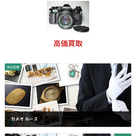
新
日
時
:
高価買取
前の記事
カメオ ルース
2025年1月14日