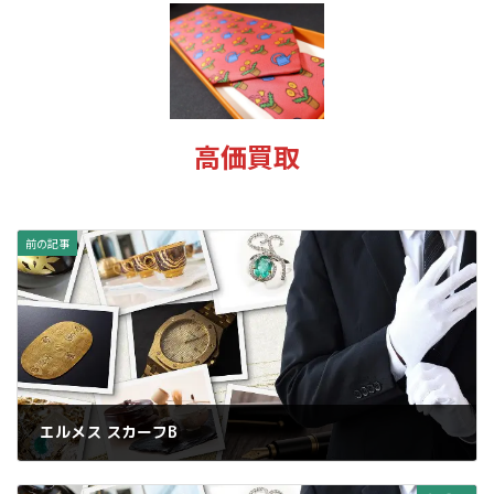
新
日
時
:
高価買取
前の記事
エルメス スカーフB
2025年1月14日