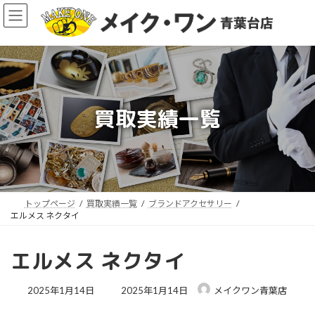
コ
ナ
ン
ビ
テ
ゲ
ン
ー
ツ
シ
へ
ョ
ス
ン
買取実績一覧
キ
に
ッ
移
ア
プ
動
イ
コ
ン
リ
ン
ク
トップページ
買取実績一覧
ブランドアクセサリー
エルメス ネクタイ
エルメス ネクタイ
最
2025年1月14日
2025年1月14日
メイクワン青葉店
終
更