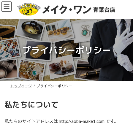
コ
ナ
ン
ビ
テ
ゲ
ン
ー
ツ
シ
へ
ョ
ス
ン
プライバシーポリシー
キ
に
ッ
移
ア
プ
動
イ
コ
ン
リ
ン
ク
トップページ
プライバシーポリシー
私たちについて
私たちのサイトアドレスは http://aoba-make1.com です。