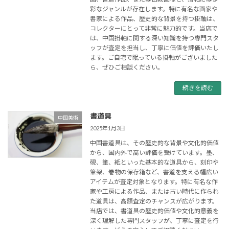
彩なジャンルが存在します。特に有名な画家や
書家による作品、歴史的な背景を持つ掛軸は、
コレクターにとって非常に魅力的です。当店で
は、中国掛軸に関する深い知識を持つ専門スタ
ッフが査定を担当し、丁寧に価値を評価いたし
ます。ご自宅で眠っている掛軸がございました
ら、ぜひご相談ください。
続きを読む
書道具
中国美術
2025年1月3日
中国書道具は、その歴史的な背景や文化的価値
から、国内外で高い評価を受けています。墨、
硯、筆、紙といった基本的な道具から、刻印や
筆架、巻物の保存箱など、書道を支える幅広い
アイテムが査定対象となります。特に有名な作
家や工房による作品、または古い時代に作られ
た道具は、高額査定のチャンスが広がります。
当店では、書道具の歴史的価値や文化的意義を
深く理解した専門スタッフが、丁寧に査定を行