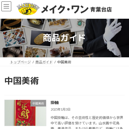
コ
ナ
ン
ビ
テ
ゲ
ン
ー
ツ
シ
へ
ョ
商品ガイド
ス
ン
キ
に
ッ
移
ア
プ
動
イ
コ
トップページ
商品ガイド
中国美術
ン
リ
ン
中国美術
ク
掛軸
中国美術
2025年1月3日
中国掛軸は、その芸術性と歴史的価値から世界
中で高い評価を受けています。山水画や花鳥
画、書道作品、または仏教画など、掛軸には多